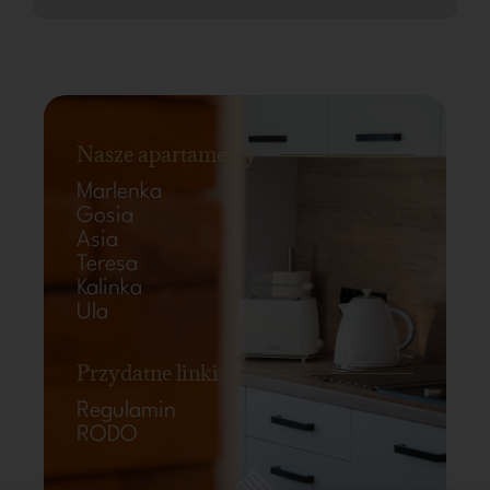
Nasze apartamenty
Marlenka
Gosia
Asia
Teresa
Kalinka
Ula
Przydatne linki
Regulamin
RODO