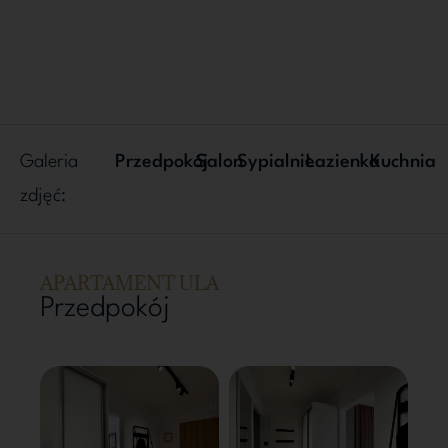
Galeria
Przedpokój
Salon
Sypialnie
Łazienka
Kuchnia
zdjęć:
APARTAMENT ULA
Przedpokój